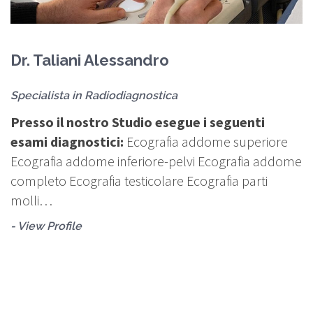
Dr. Taliani Alessandro
D
Specialista in Radiodiagnostica
S
Presso il nostro Studio esegue i seguenti
P
esami diagnostici:
Ecografia addome superiore
e
Ecografia addome inferiore-pelvi Ecografia addome
E
completo Ecografia testicolare Ecografia parti
c
molli…
m
- View Profile
- 