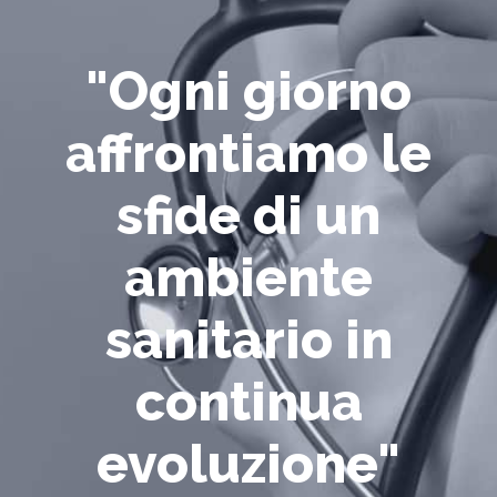
"Ogni giorno
affrontiamo le
sfide di un
ambiente
sanitario in
continua
evoluzione"