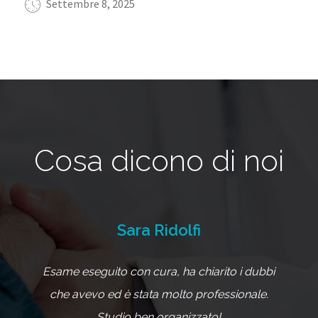
Settembre 8, 2025
Cosa dicono di noi
Sara Ridolfi
Esame eseguito con cura, ha chiarito i dubbi
M
che avevo ed è stata molto professionale.
Studio ben organizzato!