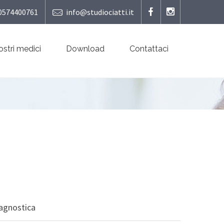
0574400761
info@studiociatti.it
nostri medici
Download
Contattaci
iagnostica