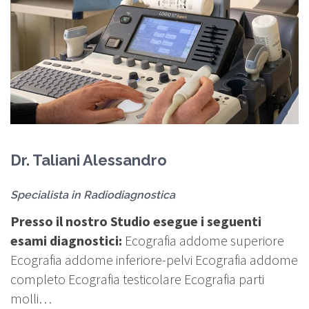
Dr. Taliani Alessandro
D
Specialista in Radiodiagnostica
S
Presso il nostro Studio esegue i seguenti
P
esami diagnostici:
Ecografia addome superiore
e
Ecografia addome inferiore-pelvi Ecografia addome
E
completo Ecografia testicolare Ecografia parti
c
molli…
m