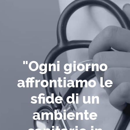
"Ogni giorno
affrontiamo le
sfide di un
ambiente