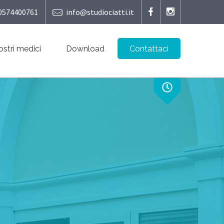
0574400761
info@studiociatti.it
nostri medici
Download
Contattaci