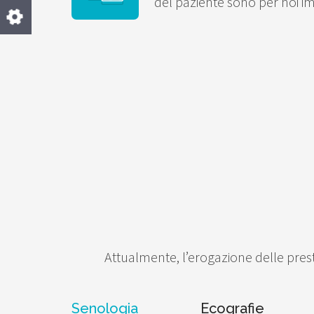
del paziente sono per noi imp
Attualmente, l’erogazione delle presta
Senologia
Ecografie