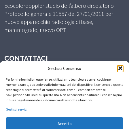
Ecocolordoppler studio dell’albero circolatorio
Protocollo generale 11557 del 27/01/2011 per
nuovo apparecchio radiologia di base,
mammografo, nuovo OPT
CONTATTACI
Gestisci Consenso
Centralino: 0574400761
Per fornire le migliori esperienze, utilizziamo tecnologie come i cookie per
memorizzare e/o accedere alle informazioni del dispositivo. Il consenso a queste
tecnologie ci permetterà di elaborare dati come il comportamento di
info@studiociatti.it
navigazione o ID unici su questo sito. Non acconsentire o ritirare il consenso può
influire negativamente su alcune caratteristiche e funzioni.
Gestisci servizi
amministrazione@studiociatti.it
Accetta